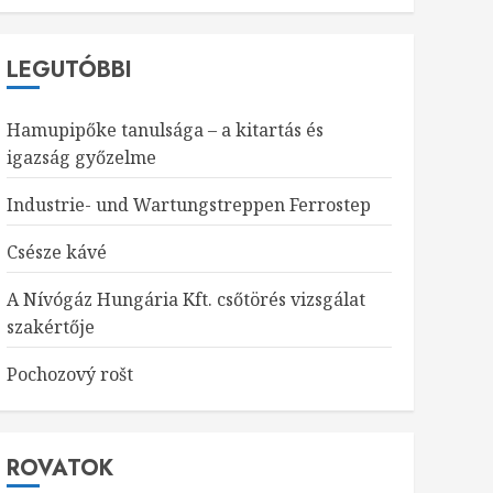
LEGUTÓBBI
Hamupipőke tanulsága – a kitartás és
igazság győzelme
Industrie- und Wartungstreppen Ferrostep
Csésze kávé
A Nívógáz Hungária Kft. csőtörés vizsgálat
szakértője
Pochozový rošt
ROVATOK